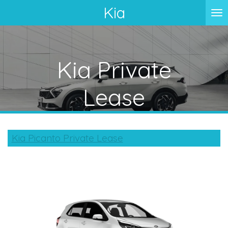
Kia
Ga
direct
naar
de
Kia Private
hoofdinhoud
Lease
Kia Picanto Private Lease